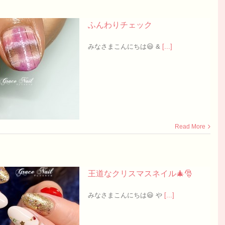
ふんわりチェック
みなさまこんにちは😃 &
[...]
Read More
王道なクリスマスネイル🎄🎅
みなさまこんにちは😃 や
[...]