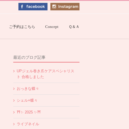
ご予約はこちら
Concept
Ｑ＆Ａ
最近のブログ記事
UPジェル巻き爪ケアスペシャリス
ト 合格しました
おっきな蝶々
シェル×蝶々
⛩✨️ 2025 ✨️⛩
ライブネイル