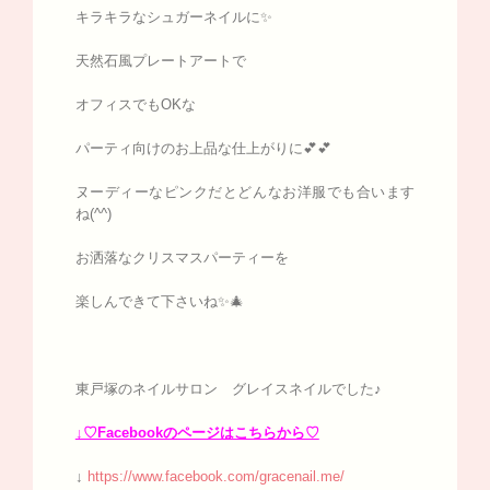
キラキラなシュガーネイルに✨
天然石風プレートアートで
オフィスでもOKな
パーティ向けのお上品な仕上がりに💕💕
ヌーディーなピンクだとどんなお洋服でも合います
ね(^^)
お洒落なクリスマスパーティーを
楽しんできて下さいね✨🎄
東戸塚のネイルサロン グレイスネイルでした♪
↓♡Facebookのページはこちらから♡
↓
https://www.facebook.com/gracenail.me/