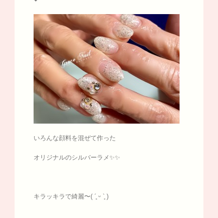
いろんな顔料を混ぜて作った
オリジナルのシルバーラメ✨✨
キラッキラで綺麗〜( ´͈ ᵕ `͈ )