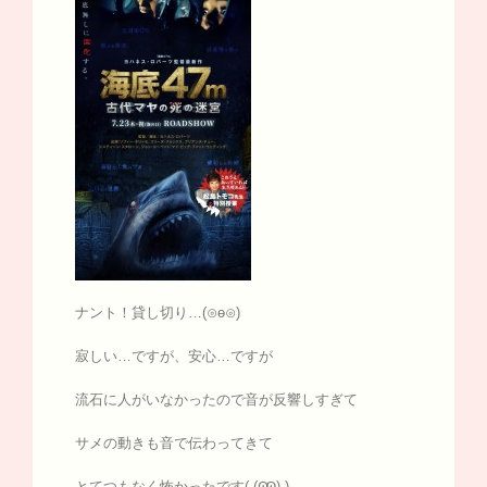
ナント！貸し切り…(⊙ө⊙)
寂しい…ですが、安心…ですが
流石に人がいなかったので音が反響しすぎて
サメの動きも音で伝わってきて
とてつもなく怖かったです( (Ꙭ) )