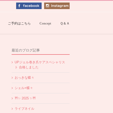
ご予約はこちら
Concept
Ｑ＆Ａ
最近のブログ記事
UPジェル巻き爪ケアスペシャリス
ト 合格しました
おっきな蝶々
シェル×蝶々
⛩✨️ 2025 ✨️⛩
ライブネイル