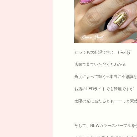
とっても大好評ですよー( •̀ᴗ•́ )و ̑̑
店頭で見ていただくとわかる
角度によって輝く✨本当に不思議
お店のLEDライトでも綺麗ですが
太陽の光に当たるともーーっと素
そして、NEWカラーのパープルを