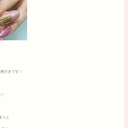
な奥行きです！
敵！
使うと