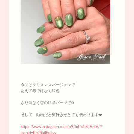
今回はクリスマスバージョンで
あえて赤ではなく緑色
さり気なく雪の結晶パーツで❄️
そして、動画だと奥行きがとても伝わります❤️
https://www.instagram.com/p/CIuPxR5JSmB/?
igshid=ffo25b96obvy