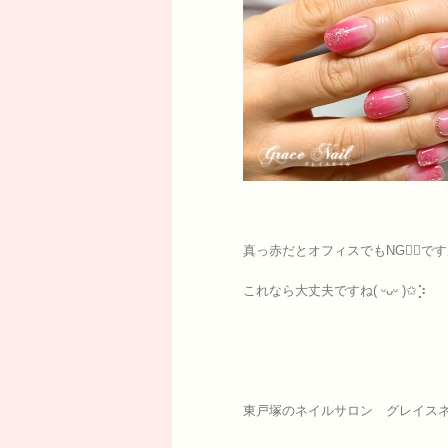
真っ赤だとオフィスでもNG🙅‍♀️で
これなら大丈夫ですね( ᵕᴗᵕ )✩⡱
東戸塚のネイルサロン グレイスネ