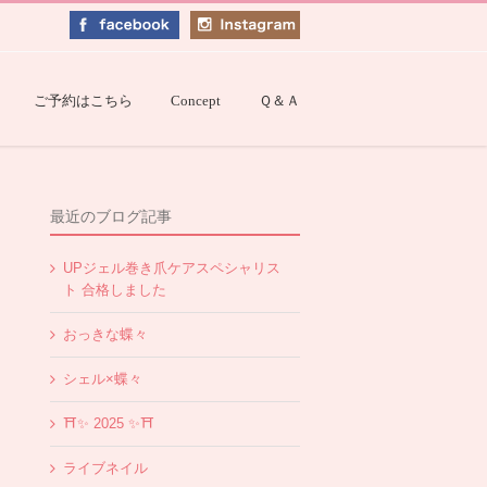
ご予約はこちら
Concept
Ｑ＆Ａ
最近のブログ記事
UPジェル巻き爪ケアスペシャリス
ト 合格しました
おっきな蝶々
シェル×蝶々
⛩✨️ 2025 ✨️⛩
ライブネイル