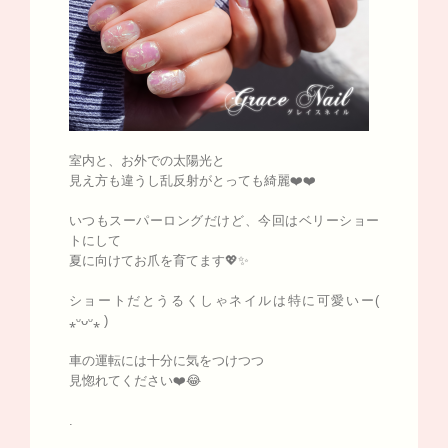
室内と、お外での太陽光と
見え方も違うし乱反射がとっても綺麗❤️❤️
いつもスーパーロングだけど、今回はベリーショー
トにして
夏に向けてお爪を育てます💖✨
ショートだとうるくしゃネイルは特に可愛いー(
⁎ᵕᴗᵕ⁎ )
車の運転には十分に気をつけつつ
見惚れてください❤️😂
.