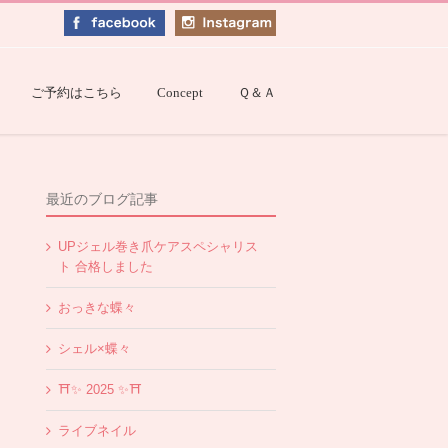
ご予約はこちら
Concept
Ｑ＆Ａ
最近のブログ記事
UPジェル巻き爪ケアスペシャリス
ト 合格しました
おっきな蝶々
シェル×蝶々
⛩✨️ 2025 ✨️⛩
ライブネイル