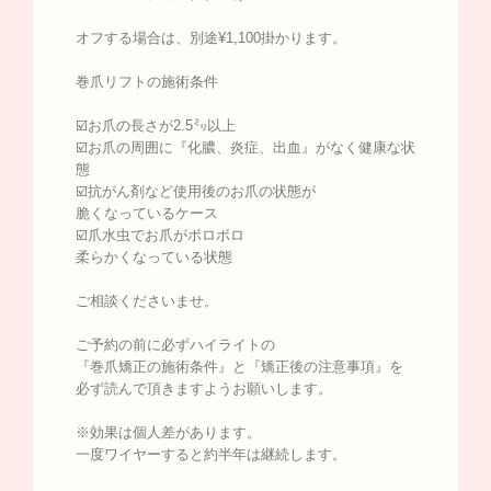
オフする場合は、別途¥1,100掛かります。
巻爪リフトの施術条件
☑️お爪の長さが2.5㍉以上
☑️お爪の周囲に『化膿、炎症、出血』がなく健康な状
態
☑️抗がん剤など使用後のお爪の状態が
脆くなっているケース
☑️爪水虫でお爪がボロボロ
柔らかくなっている状態
ご相談くださいませ。
ご予約の前に必ずハイライトの
『巻爪矯正の施術条件』と『矯正後の注意事項』を
必ず読んで頂きますようお願いします。
※効果は個人差があります。
一度ワイヤーすると約半年は継続します。