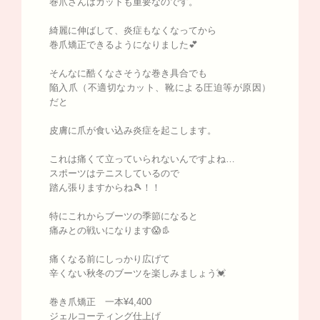
巻爪さんはカットも重要なのです。
綺麗に伸ばして、炎症もなくなってから
巻爪矯正できるようになりました💕
そんなに酷くなさそうな巻き具合でも
陥入爪（不適切なカット、靴による圧迫等が原因）
だと
皮膚に爪が食い込み炎症を起こします。
これは痛くて立っていられないんですよね…
スポーツはテニスしているので
踏ん張りますからね🎾！！
特にこれからブーツの季節になると
痛みとの戦いになります😱👢
痛くなる前にしっかり広げて
辛くない秋冬のブーツを楽しみましょう💓
巻き爪矯正 一本¥4,400
ジェルコーティング仕上げ