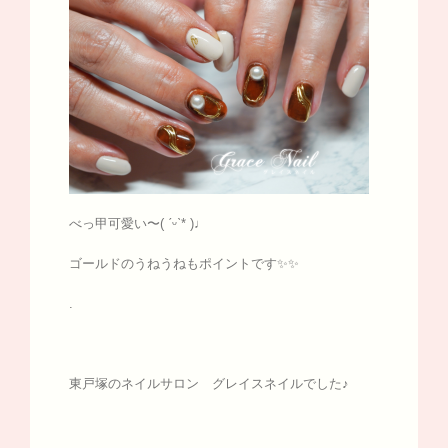
べっ甲可愛い〜( ˊᵕˋ* )♩
ゴールドのうねうねもポイントです✨✨
.
東戸塚のネイルサロン グレイスネイルでした♪