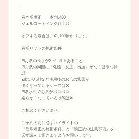
.
巻き爪矯正 一本¥4,400
ジェルコーティング仕上げ
オフする場合は、¥1,100掛かります。
巻爪リフトの施術条件
☑️お爪の長さが2.5㍉以上あること
☑️お爪の周囲に『化膿、炎症、出血』がなく健康な状
態
☑️抗がん剤など使用後のお爪の状態が
脆くなっているケースは❌
☑️爪水虫でお爪がボロボロ
柔らかくなっている状態は❌
ご相談くださいませ。
ご予約の前に必ずハイライトの
『巻爪矯正の施術条件』と『矯正後の注意事項』を
必ず読んで頂きますようお願いします。