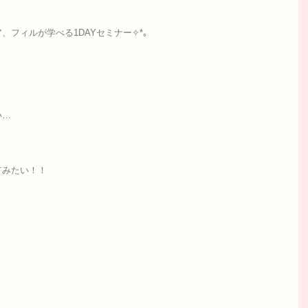
！
フィルが学べる1DAYセミナー✧*｡
い…
てみたい！！