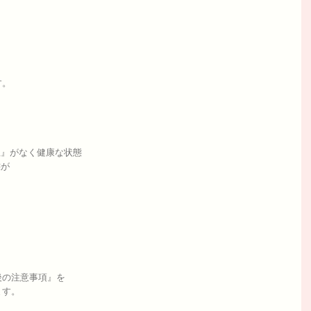
す。
血』がなく健康な状態
態が
後の注意事項』を
ます。