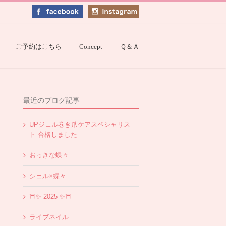
ご予約はこちら
Concept
Ｑ＆Ａ
最近のブログ記事
UPジェル巻き爪ケアスペシャリス
ト 合格しました
おっきな蝶々
シェル×蝶々
⛩✨️ 2025 ✨️⛩
ライブネイル