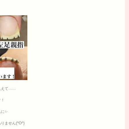
見えて……
す！
爪に✨
ません(^O^)