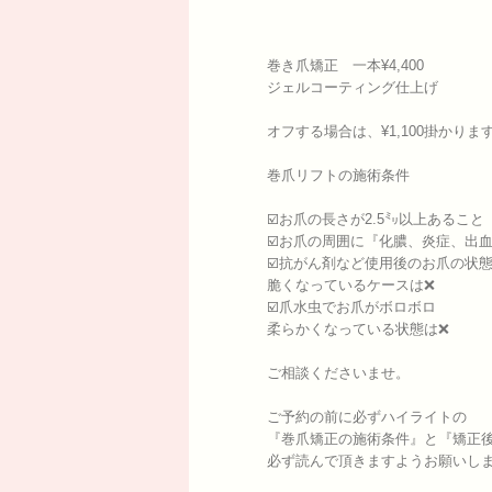
巻き爪矯正 一本¥4,400
ジェルコーティング仕上げ
オフする場合は、¥1,100掛かりま
巻爪リフトの施術条件
☑️お爪の長さが2.5㍉以上あること
☑️お爪の周囲に『化膿、炎症、出
☑️抗がん剤など使用後のお爪の状
脆くなっているケースは❌
☑️爪水虫でお爪がボロボロ
柔らかくなっている状態は❌
ご相談くださいませ。
ご予約の前に必ずハイライトの
『巻爪矯正の施術条件』と『矯正
必ず読んで頂きますようお願いし