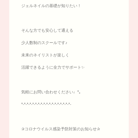
ジェルネイルの基礎が知りたい！
そんな方でも安心して通える
少人数制のスクールです♪
未来のネイリストが楽しく
活躍できるように全力でサポート✨
気軽にお問い合わせください♩*｡
*-*-*-*-*-*-*-*-*-*-*-*-*-*-*-*-*-*-
✰コロナウイルス感染予防対策のお知らせ✰