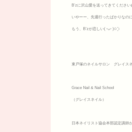
B’zに沢山愛を送ってきてくださいね
いやーー、先週行ったばかりなの
もう、B’zが恋しい( ᵕᴗᵕ )✩⡱
東戸塚のネイルサロン グレイスネ
Grace Nail & Nail School
（グレイスネイル）
日本ネイリスト協会本部認定講師