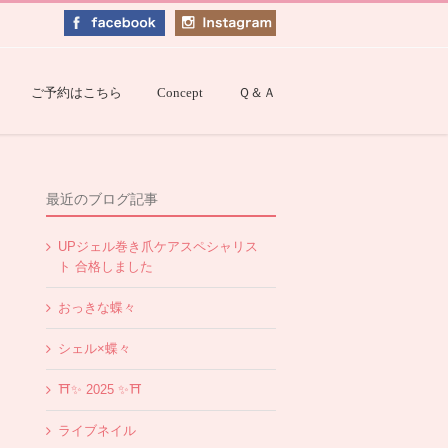
ご予約はこちら
Concept
Ｑ＆Ａ
最近のブログ記事
UPジェル巻き爪ケアスペシャリス
ト 合格しました
おっきな蝶々
シェル×蝶々
⛩✨️ 2025 ✨️⛩
ライブネイル