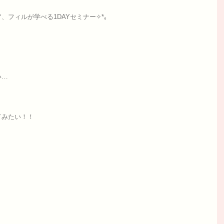
フィルが学べる1DAYセミナー✧*｡
い…
てみたい！！