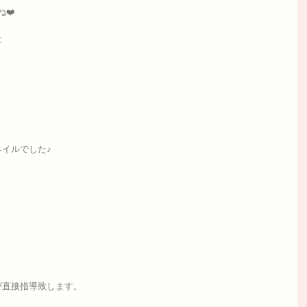
❤️‍
に
イルでした♪
が直接指導致します。