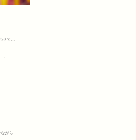
わせて…
_･
けながら