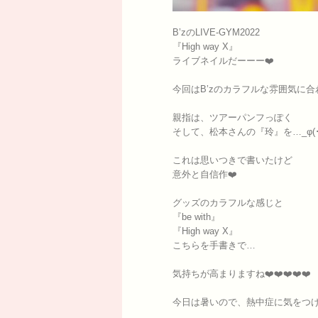
B’zのLIVE-GYM2022
『High way X』
ライブネイルだーーー❤️
今回はB’zのカラフルな雰囲気に合
親指は、ツアーパンフっぽく
そして、松本さんの『玲』を…_φ(･
これは思いつきで書いたけど
意外と自信作❤️‍
グッズのカラフルな感じと
『be with』
『High way X』
こちらを手書きで…
気持ちが高まりますね❤️‍❤️‍❤️‍❤️‍❤️‍
今日は暑いので、熱中症に気をつ