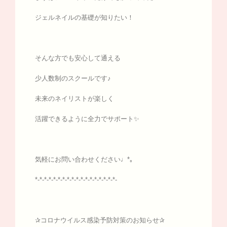
ジェルネイルの基礎が知りたい！
そんな方でも安心して通える
少人数制のスクールです♪
未来のネイリストが楽しく
活躍できるように全力でサポート✨
気軽にお問い合わせください♩*｡
*-*-*-*-*-*-*-*-*-*-*-*-*-*-*-*-*-*-
✰コロナウイルス感染予防対策のお知らせ✰