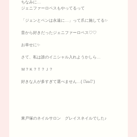
ちなみに…
ジェニファーロペスもやってるって
「ジェンとベンは永遠に…」って爪に施してる✨
昔から好きだったジェニファーロペス♡♡
お幸せに✨
さて、私は誰のイニシャル入れようかしら…
Ｍ？Ｋ？Ｔ？Ｊ？
好きな人が多すぎて選べません…( ･᷄ᯅ･᷅ )
東戸塚のネイルサロン グレイスネイルでした♪