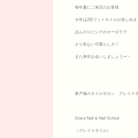
毎年夏にご来店のお客様
今年は2回フットネイルが楽しめまし
ほんのりピンクのオーロラで
さり気ない可愛らしさ♡
また来年お会いしましょう〜ˊᵕˋ
東戸塚のネイルサロン グレイスネ
Grace Nail & Nail School
（グレイスネイル）