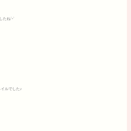
たねˊᵕˋ
イルでした♪