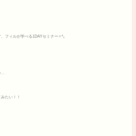
！
フィルが学べる1DAYセミナー✧*｡
い…
てみたい！！