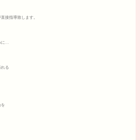
が直接指導致します。
めに…
張れる
論を