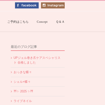
ご予約はこちら
Concept
Ｑ＆Ａ
最近のブログ記事
UPジェル巻き爪ケアスペシャリス
ト 合格しました
おっきな蝶々
シェル×蝶々
⛩✨️ 2025 ✨️⛩
ライブネイル