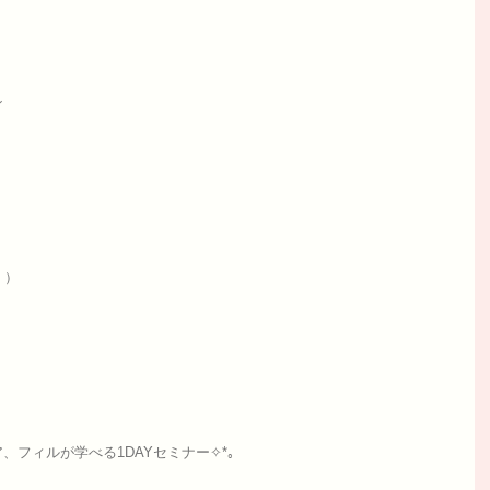
ン
。）
！
フィルが学べる1DAYセミナー✧*｡