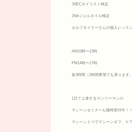
JNECネイリスト検定
JNAジェルネイル検定
セルフネイラーさんの個人レッス
AM10時〜13時
PM14時〜17時
各3時間（2時間希望でも承ります
1日で上達するマンツーマンの
マシーンセミナーも随時受付中！
マシーン１つでマシーンオフ、ケア、