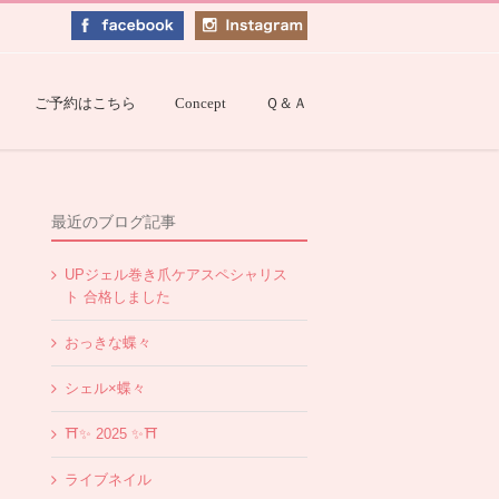
ご予約はこちら
Concept
Ｑ＆Ａ
最近のブログ記事
UPジェル巻き爪ケアスペシャリス
ト 合格しました
おっきな蝶々
シェル×蝶々
⛩✨️ 2025 ✨️⛩
ライブネイル