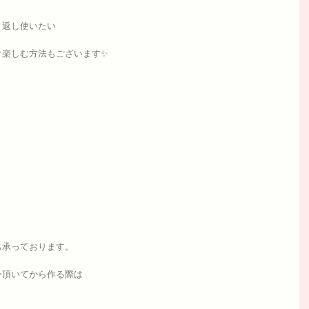
り返し使いたい
け楽しむ方法もございます✨
。
も承っております。
ー頂いてから作る際は