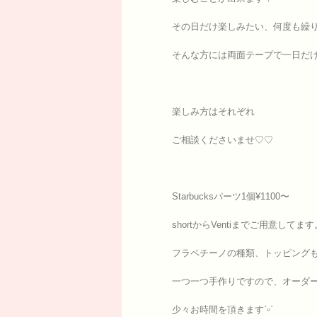
その日だけ楽しみたい、何度も繰
そんな方には両面テープで一日だ
楽しみ方はそれぞれ
ご相談くださいませ♡♡
Starbucksパーツ1個¥1100〜
shortからVentiまでご用意してます
フラペチーノの種類、トッピング
一つ一つ手作りですので、オーダ
少々お時間を頂きますˊᵕˋ