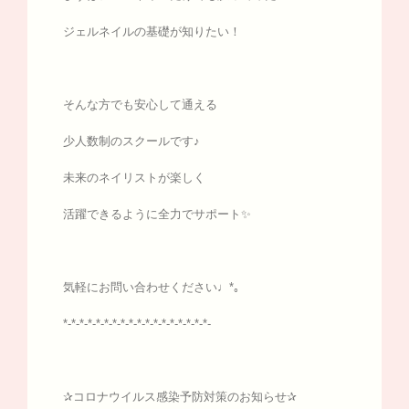
ジェルネイルの基礎が知りたい！
そんな方でも安心して通える
少人数制のスクールです♪
未来のネイリストが楽しく
活躍できるように全力でサポート✨
気軽にお問い合わせください♩*｡
*-*-*-*-*-*-*-*-*-*-*-*-*-*-*-*-*-*-
✰コロナウイルス感染予防対策のお知らせ✰