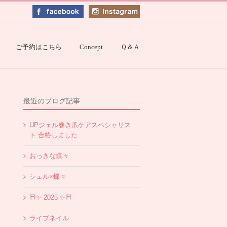
ご予約はこちら
Concept
Ｑ＆Ａ
最近のブログ記事
UPジェル巻き爪ケアスペシャリス
ト 合格しました
おっきな蝶々
シェル×蝶々
⛩✨️ 2025 ✨️⛩
ライブネイル