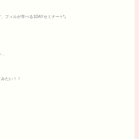
！
フィルが学べる1DAYセミナー✧*｡
い…
てみたい！！