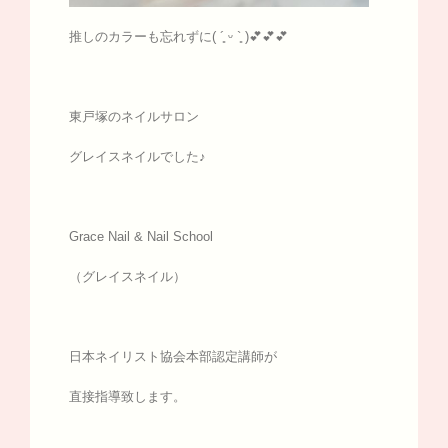
推しのカラーも忘れずに( ´͈ ᵕ `͈ )💕💕💕
東戸塚のネイルサロン
グレイスネイルでした♪
Grace Nail & Nail School
（グレイスネイル）
日本ネイリスト協会本部認定講師が
直接指導致します。