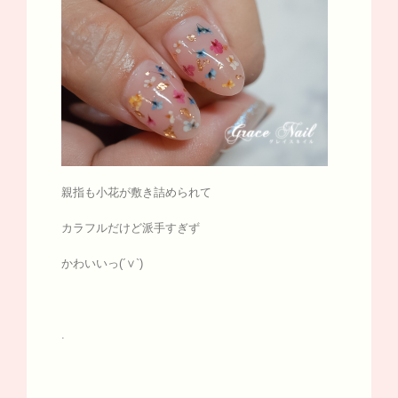
親指も小花が敷き詰められて
カラフルだけど派手すぎず
かわいいっ(´∨`)
.