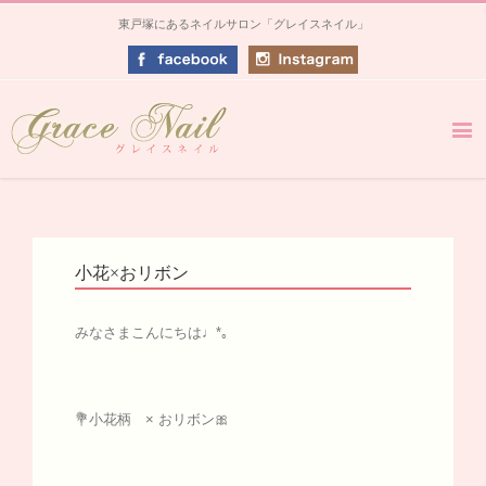
東戸塚にあるネイルサロン「グレイスネイル」
小花×おリボン
みなさまこんにちは♩*｡
💐小花柄 × おリボン🎀