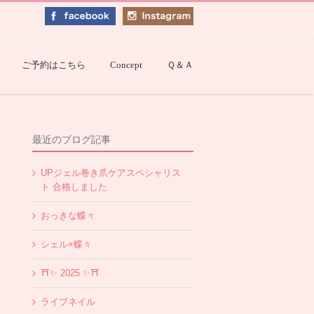
ご予約はこちら
Concept
Ｑ＆Ａ
最近のブログ記事
UPジェル巻き爪ケアスペシャリス
ト 合格しました
おっきな蝶々
シェル×蝶々
⛩✨️ 2025 ✨️⛩
ライブネイル