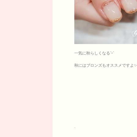
一気に秋らしくなるˊᵕˋ
秋にはブロンズもオススメですよ
.