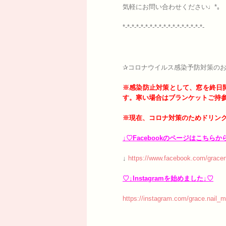
気軽にお問い合わせください♩*｡
*-*-*-*-*-*-*-*-*-*-*-*-*-*-*-*-*-*-
✰コロナウイルス感染予防対策のお
※感染防止対策として、窓を終日
す。寒い場合はブランケットご持
※現在、コロナ対策のためドリン
↓♡Facebookのページはこちらか
↓
https://www.facebook.com/gracen
♡↓Instagramを始めました↓♡
https://instagram.com/grace.nail_m